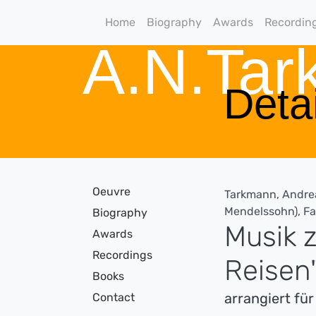
Home
Biography
Awards
Recordin
A.N.Ta
Detai
Oeuvre
Tarkmann, Andrea
Mendelssohn), F
Biography
Musik z
Awards
Recordings
Reisen
Books
arrangiert fü
Contact