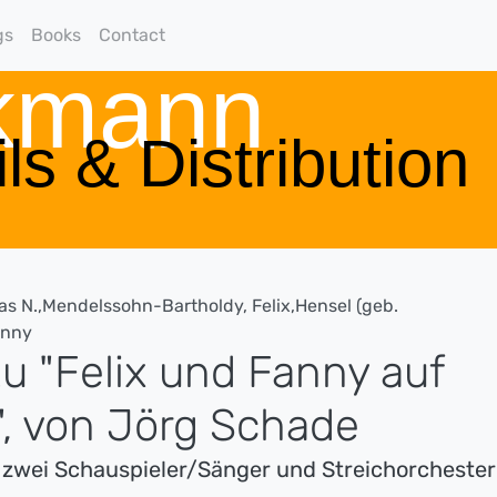
gs
Books
Contact
rkmann
ls & Distribution
s N.,Mendelssohn-Bartholdy, Felix,Hensel (geb.
anny
u "Felix und Fanny auf
", von Jörg Schade
r zwei Schauspieler/Sänger und Streichorchester