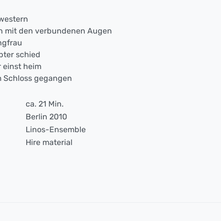
hwestern
en mit den verbundenen Augen
ngfrau
ebter schied
r einst heim
um Schloss gegangen
ca. 21 Min.
Berlin 2010
Linos-Ensemble
Hire material