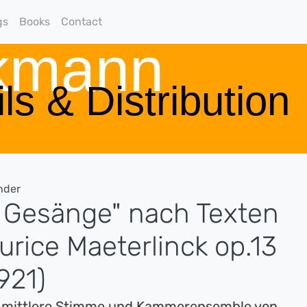
gs
Books
Contact
rkmann
ls & Distribution
nder
 Gesänge" nach Texten
rice Maeterlinck op.13
921)
ür mittlere Stimme und Kammerensemble von