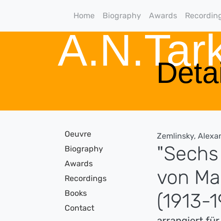
Home
Biography
Awards
Recordin
A.N.Ta
Detai
Oeuvre
Zemlinsky, Alexa
"Sechs
Biography
Awards
von Mau
Recordings
Books
(1913-1
Contact
arrangiert f