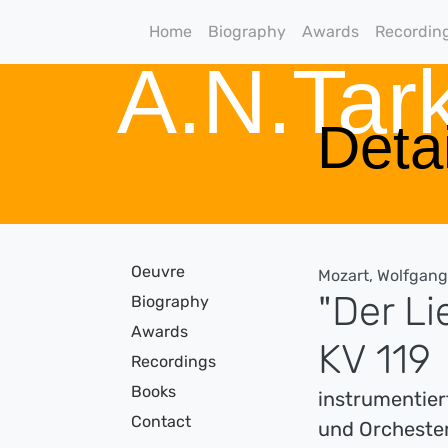
Home
Biography
Awards
Recordin
A.N.Ta
Detai
Oeuvre
Mozart, Wolfgan
"Der L
Biography
Awards
KV 119
Recordings
Books
instrumentiert
Contact
und Orcheste