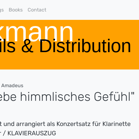
gs
Books
Contact
rkmann
ls & Distribution
g Amadeus
iebe himmlisches Gefühl"
 und arrangiert als Konzertsatz für Klarinette
r / KLAVIERAUSZUG