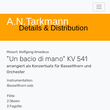
A.N.Tarkmann
Details & Distribution
Mozart, Wolfgang Amadeus
"Un bacio di mano" KV 541
arrangiert als Konzertsatz für Bassetthorn und
Orchester
Instrumentation:
Bassetthorn solo
Flöte
2 Oboen
2 Fagotte