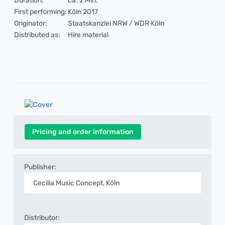
Duration:
ca. 2 Min.
First performing:
Köln 2017
Originator:
Staatskanzlei NRW / WDR Köln
Distributed as:
Hire material
Pricing and order information
Publisher:
Cecilia Music Concept, Köln
Distributor: