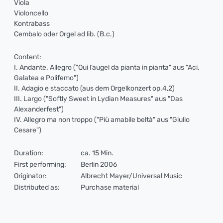
Viola
Violoncello
Kontrabass
Cembalo oder Orgel ad lib. (B.c.)
Content:
I. Andante. Allegro ("Qui l’augel da pianta in pianta" aus "Aci,
Galatea e Polifemo")
II. Adagio e staccato (aus dem Orgelkonzert op.4,2)
III. Largo ("Softly Sweet in Lydian Measures" aus "Das
Alexanderfest")
IV. Allegro ma non troppo ("Più amabile beltà" aus "Giulio
Cesare")
Duration:
ca. 15 Min.
First performing:
Berlin 2006
Originator:
Albrecht Mayer/Universal Music
Distributed as:
Purchase material