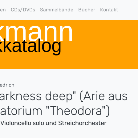
gen
CDs/DVDs
Sammelbände
Bücher
Kontakt
rkmann
katalog
iedrich
arkness deep" (Arie aus
atorium "Theodora")
 Violoncello solo und Streichorchester