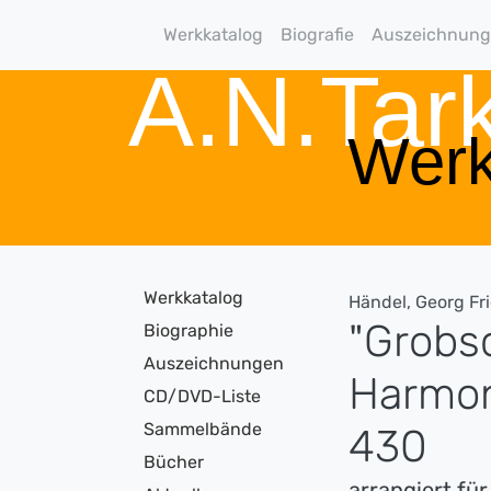
Werkkatalog
Biografie
Auszeichnun
A.N.Ta
Werk
Werkkatalog
Händel, Georg Fr
"Grobs
Biographie
Auszeichnungen
Harmon
CD/DVD-Liste
Sammelbände
430
Bücher
arrangiert fü