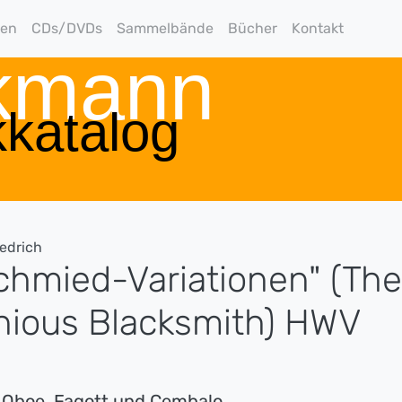
gen
CDs/DVDs
Sammelbände
Bücher
Kontakt
rkmann
katalog
iedrich
chmied-Variationen" (The
ious Blacksmith) HWV
r Oboe, Fagott und Cembalo