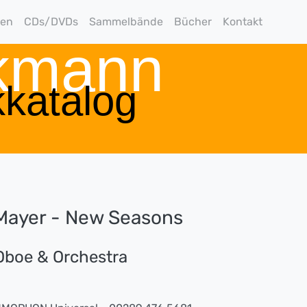
gen
CDs/DVDs
Sammelbände
Bücher
Kontakt
rkmann
katalog
Mayer - New Seasons
Oboe & Orchestra