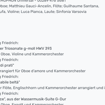
OPHON Universal - 00289 476 5681
Oboe; Matthieu Gauci-Ancelin, Flöte; Guilhaume Santana,
fa, Violine; Luca Pianca, Laute; Sinfonia Varsovia
 Friedrich:
der Triosonate g-moll HWV 393
r Oboe, Violine und Kammerorchester
 Friedrich:
di prati"
arrangiert für Oboe d'amore und Kammerorchester
 Friedrich:
bile beltà"
ür Flöte, Englischhorn und Kammerorchester arrangiert und 
 Friedrich:
ce", aus der Wassermusik-Suite G-Dur
ür Oboe, Fagott und Kammerorchester