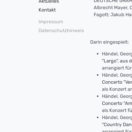
DEUTSCHE GRAMM
Aktuelles
Albrecht Mayer, 
Kontakt
Fagott; Jakub Hau
Impressum
Datenschutzhinweis
Darin eingespielt:
Händel, Georg
"Largo", aus 
arrangiert fü
Händel, Georg
Concerto "Ver
als Konzert 
Händel, Georg
Concerto "Ama
als Konzert f
Händel, Georg
"Country Dan
arrangiert f