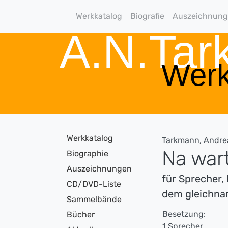
Werkkatalog
Biografie
Auszeichnun
A.N.Ta
Werk
Werkkatalog
Tarkmann, Andre
Na war
Biographie
Auszeichnungen
für Sprecher,
CD/DVD-Liste
dem gleichna
Sammelbände
Besetzung:
Bücher
1 Sprecher