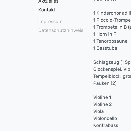
Aktuelles
Kontakt
1 Kinderchor ad li
1 Piccolo-Trompe
Impressum
1 Trompete in B (
Datenschutzhinweis
1 Horn in F
1 Tenorposaune
1 Basstuba
Schlagzeug (1 Spi
Glockenspiel, Vib
Tempelblock, gr
Pauken (2)
Violine 1
Violine 2
Viola
Violoncello
Kontrabass