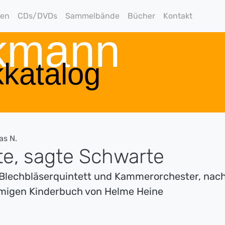
gen
CDs/DVDs
Sammelbände
Bücher
Kontakt
rkmann
katalog
as N.
te, sagte Schwarte
 Blechbläserquintett und Kammerorchester, nac
migen Kinderbuch von Helme Heine