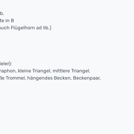
b.
te in B
auch Flügelhorn ad lib.)
eler):
raphon, kleine Triangel, mittlere Triangel,
oße Trommel, hängendes Becken, Beckenpaar,