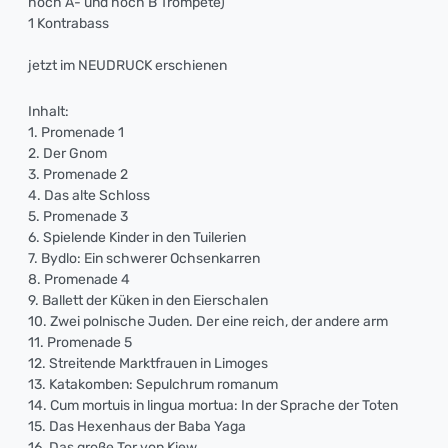
hoch A- und hoch B Trompete)
1 Kontrabass
jetzt im NEUDRUCK erschienen
Inhalt:
1. Promenade 1
2. Der Gnom
3. Promenade 2
4. Das alte Schloss
5. Promenade 3
6. Spielende Kinder in den Tuilerien
7. Bydlo: Ein schwerer Ochsenkarren
8. Promenade 4
9. Ballett der Küken in den Eierschalen
10. Zwei polnische Juden. Der eine reich, der andere arm
11. Promenade 5
12. Streitende Marktfrauen in Limoges
13. Katakomben: Sepulchrum romanum
14. Cum mortuis in lingua mortua: In der Sprache der Toten
15. Das Hexenhaus der Baba Yaga
16. Das große Tor von Kiew