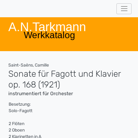
A.N.Tarkmann
Werkkatalog
Saint-Saëns, Camille
Sonate für Fagott und Klavier
op. 168 (1921)
instrumentiert für Orchester
Besetzung:
Solo-Fagott
2 Flöten
2 Oboen
2 Klarinetten in A