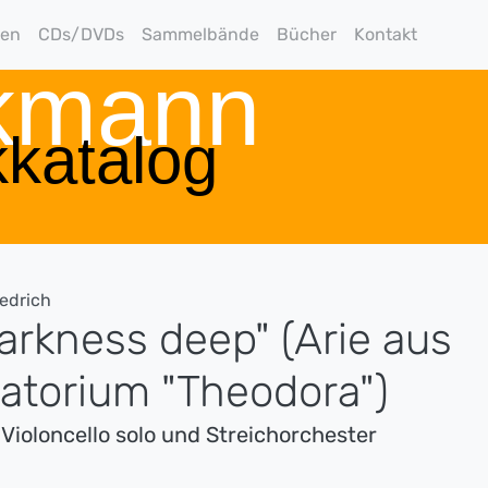
gen
CDs/DVDs
Sammelbände
Bücher
Kontakt
rkmann
katalog
iedrich
arkness deep" (Arie aus
atorium "Theodora")
 Violoncello solo und Streichorchester