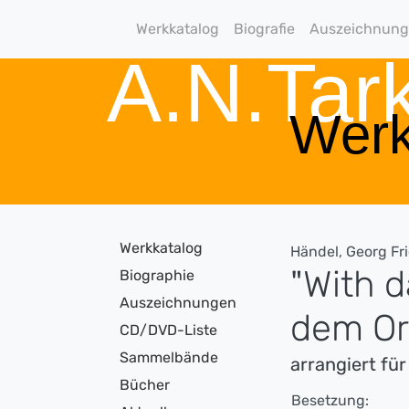
Werkkatalog
Biografie
Auszeichnun
A.N.Ta
Werk
Werkkatalog
Händel, Georg Fr
"With d
Biographie
Auszeichnungen
dem Or
CD/DVD-Liste
Sammelbände
arrangiert für
Bücher
Besetzung: