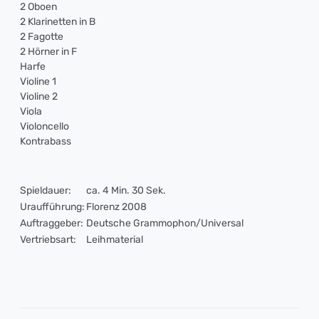
2 Oboen
2 Klarinetten in B
2 Fagotte
2 Hörner in F
Harfe
Violine 1
Violine 2
Viola
Violoncello
Kontrabass
Spieldauer:
ca. 4 Min. 30 Sek.
Uraufführung:
Florenz 2008
Auftraggeber:
Deutsche Grammophon/Universal
Vertriebsart:
Leihmaterial