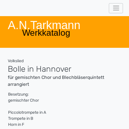
A.N.Tarkmann
Werkkatalog
Volkslied
Bolle in Hannover
für gemischten Chor und Blechbläserquintett
arrangiert
Besetzung:
gemischter Chor
Piccolotrompete in A
Trompete in B
Horn in F