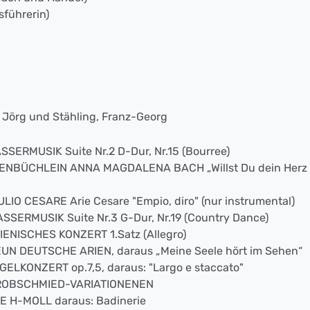
führerin)
, Jörg und Stähling, Franz-Georg
ASSERMUSIK Suite Nr.2 D-Dur, Nr.15 (Bourree)
OTENBÜCHLEIN ANNA MAGDALENA BACH „Willst Du dein Herz
IULIO CESARE Arie Cesare "Empio, diro" (nur instrumental)
WASSERMUSIK Suite Nr.3 G-Dur, Nr.19 (Country Dance)
ALIENISCHES KONZERT 1.Satz (Allegro)
NEUN DEUTSCHE ARIEN, daraus „Meine Seele hört im Sehen“
ORGELKONZERT op.7,5, daraus: "Largo e staccato"
 GROBSCHMIED-VARIATIONENEN
ITE H-MOLL daraus: Badinerie