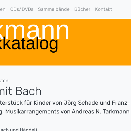
gen
CDs/DVDs
Sammelbände
Bücher
Kontakt
rkmann
katalog
sten
mit Bach
terstück für Kinder von Jörg Schade und Franz-
ng, Musikarrangements von Andreas N. Tarkmann
Bach und Händel)