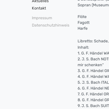
Aktuelles
Sopran (Museums
Kontakt
Flöte
Impressum
Fagott
Datenschutzhinweis
Harfe
Libretto: Schade
Inhalt:
1. G. F. Händel W
2. J. S. Bach N
mir schenken“
3. G. F. Händel G
4. G. F. Händel 
5. J. S. Bach IT
6. G. F. Händel 
7. G. F. Händel 
8. G. F. Händel
9. J. S. Bach SU