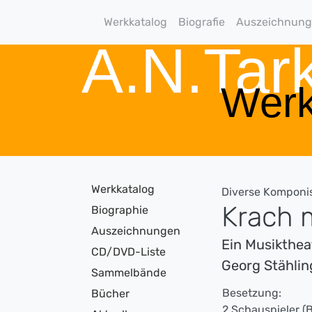
Werkkatalog
Biografie
Auszeichnun
A.N.Ta
Werk
Werkkatalog
Diverse Komponi
Krach 
Biographie
Auszeichnungen
Ein Musikthea
CD/DVD-Liste
Georg Stähli
Sammelbände
Besetzung:
Bücher
2 Schauspieler (