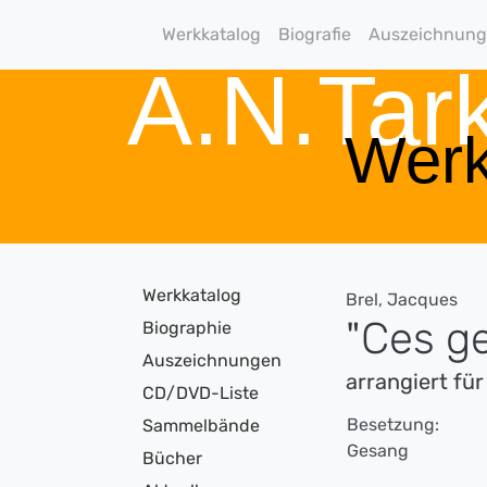
Werkkatalog
Biografie
Auszeichnun
A.N.Ta
Werk
Werkkatalog
Brel, Jacques
"Ces ge
Biographie
Auszeichnungen
arrangiert f
CD/DVD-Liste
Besetzung:
Sammelbände
Gesang
Bücher