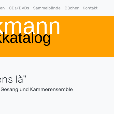
gen
CDs/DVDs
Sammelbände
Bücher
Kontakt
rkmann
katalog
ns là"
ür Gesang und Kammerensemble