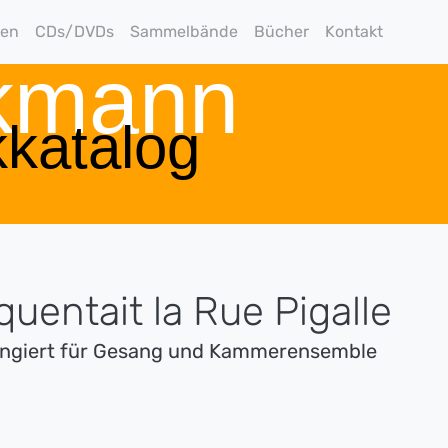
gen
CDs/DVDs
Sammelbände
Bücher
Kontakt
rkmann
katalog
équentait la Rue Pigalle
angiert für Gesang und Kammerensemble