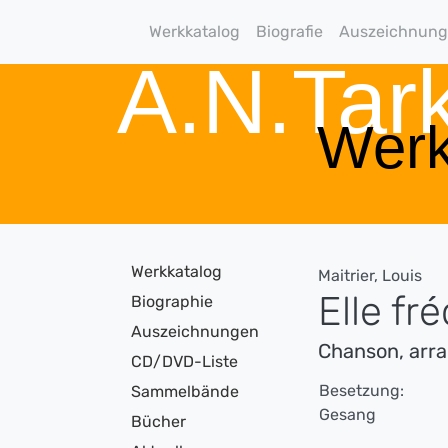
Werkkatalog
Biografie
Auszeichnun
A.N.Ta
Werk
Werkkatalog
Maitrier, Louis
Elle fr
Biographie
Auszeichnungen
Chanson, arr
CD/DVD-Liste
Besetzung:
Sammelbände
Gesang
Bücher