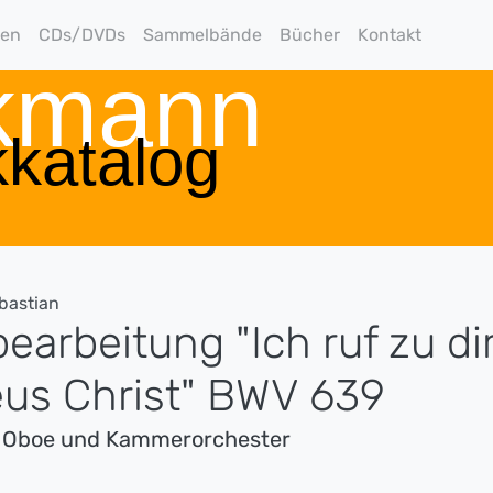
gen
CDs/DVDs
Sammelbände
Bücher
Kontakt
rkmann
katalog
bastian
earbeitung "Ich ruf zu dir
eus Christ" BWV 639
ür Oboe und Kammerorchester