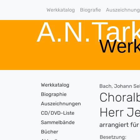
Werkkatalog
Biografie
Auszeichnun
A.N.Ta
Werk
Werkkatalog
Bach, Johann Se
Choralb
Biographie
Auszeichnungen
Herr J
CD/DVD-Liste
Sammelbände
arrangiert f
Bücher
Besetzung: