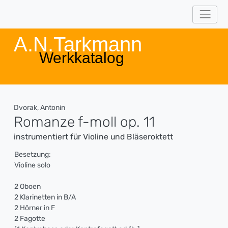
A.N.Tarkmann
Werkkatalog
Dvorak, Antonin
Romanze f-moll op. 11
instrumentiert für Violine und Bläseroktett
Besetzung:
Violine solo
2 Oboen
2 Klarinetten in B/A
2 Hörner in F
2 Fagotte