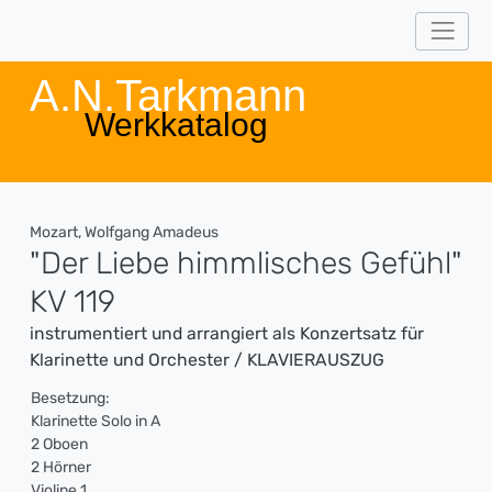
A.N.Tarkmann
Werkkatalog
Mozart, Wolfgang Amadeus
"Der Liebe himmlisches Gefühl"
KV 119
instrumentiert und arrangiert als Konzertsatz für
Klarinette und Orchester / KLAVIERAUSZUG
Besetzung:
Klarinette Solo in A
2 Oboen
2 Hörner
Violine 1