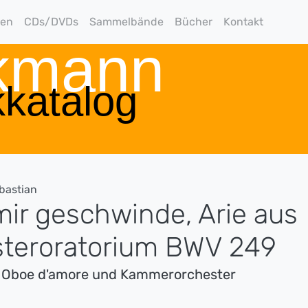
gen
CDs/DVDs
Sammelbände
Bücher
Kontakt
rkmann
katalog
bastian
mir geschwinde, Arie aus
teroratorium BWV 249
ür Oboe d'amore und Kammerorchester