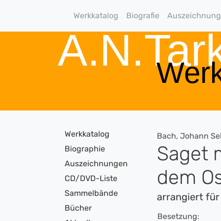
Werkkatalog
Biografie
Auszeichnun
A.N.Ta
Werk
Werkkatalog
Bach, Johann Se
Saget 
Biographie
Auszeichnungen
dem Os
CD/DVD-Liste
Sammelbände
arrangiert f
Bücher
Besetzung: