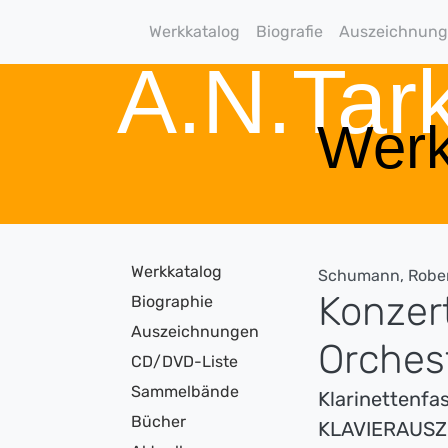
Werkkatalog
Biografie
Auszeichnun
A.N.Ta
Werk
Werkkatalog
Schumann, Robe
Konzert
Biographie
Auszeichnungen
Orches
CD/DVD-Liste
Sammelbände
Klarinettenfa
Bücher
KLAVIERAUS