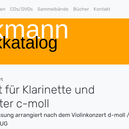
gen
CDs/DVDs
Sammelbände
Bücher
Kontakt
rkmann
katalog
rt
 für Klarinette und
ter c-moll
ssung arrangiert nach dem Violinkonzert d-moll 
ZUG