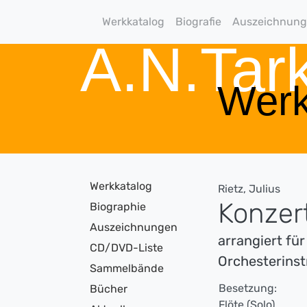
Werkkatalog
Biografie
Auszeichnun
A.N.Ta
Werk
Werkkatalog
Rietz, Julius
Konzert
Biographie
Auszeichnungen
arrangiert für
CD/DVD-Liste
Orchesterins
Sammelbände
Besetzung:
Bücher
Flöte (Solo)