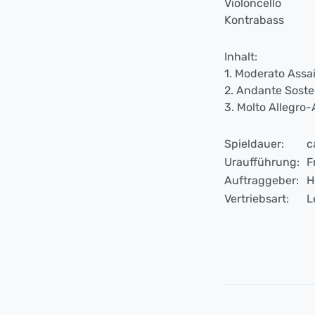
Violoncello
Kontrabass
Inhalt:
1. Moderato Assa
2. Andante Sost
3. Molto Allegro-
Spieldauer:
c
Uraufführung:
F
Auftraggeber:
H
Vertriebsart:
L