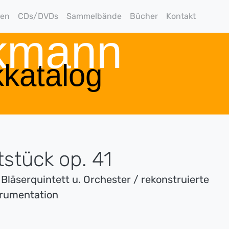
gen
CDs/DVDs
Sammelbände
Bücher
Kontakt
rkmann
katalog
stück op. 41
 Bläserquintett u. Orchester / rekonstruierte
trumentation