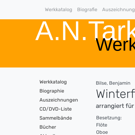
Werkkatalog
Biografie
Auszeichnun
A.N.Ta
Werk
Werkkatalog
Bilse, Benjamin
Winter
Biographie
Auszeichnungen
arrangiert fü
CD/DVD-Liste
Besetzung:
Sammelbände
Flöte
Bücher
Oboe