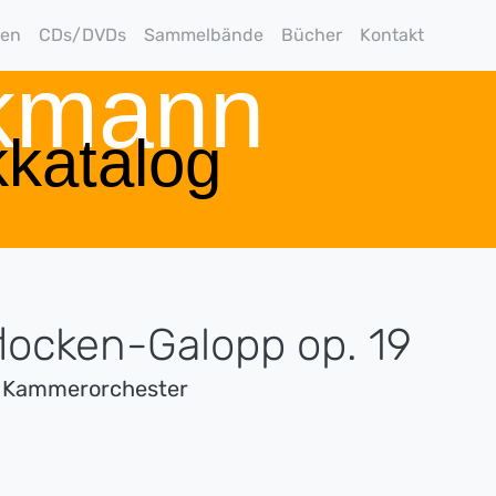
gen
CDs/DVDs
Sammelbände
Bücher
Kontakt
rkmann
katalog
flocken-Galopp op. 19
r Kammerorchester