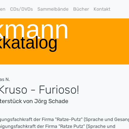
gen
CDs/DVDs
Sammelbände
Bücher
Kontakt
rkmann
katalog
as N.
Kruso - Furioso!
terstück von Jörg Schade
igungsfachkraft der Firma "Ratze-Putz" (Sprache und Gesan
inigungsfachkraft der Firma "Ratze Putz" (Sprache und