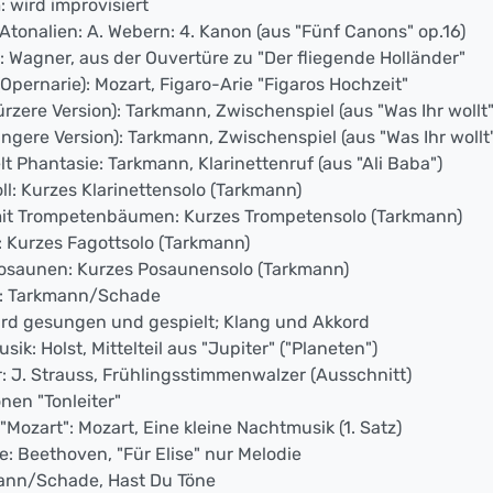
 wird improvisiert
Atonalien: A. Webern: 4. Kanon (aus "Fünf Canons" op.16)
: Wagner, aus der Ouvertüre zu "Der fliegende Holländer"
 (Opernarie): Mozart, Figaro-Arie "Figaros Hochzeit"
ürzere Version): Tarkmann, Zwischenspiel (aus "Was Ihr wollt"
ängere Version): Tarkmann, Zwischenspiel (aus "Was Ihr wollt
lt Phantasie: Tarkmann, Klarinettenruf (aus "Ali Baba")
oll: Kurzes Klarinettensolo (Tarkmann)
 mit Trompetenbäumen: Kurzes Trompetensolo (Tarkmann)
: Kurzes Fagottsolo (Tarkmann)
Posaunen: Kurzes Posaunensolo (Tarkmann)
ed: Tarkmann/Schade
wird gesungen und gespielt; Klang und Akkord
ik: Holst, Mittelteil aus "Jupiter" ("Planeten")
r: J. Strauss, Frühlingsstimmenwalzer (Ausschnitt)
nen "Tonleiter"
Mozart": Mozart, Eine kleine Nachtmusik (1. Satz)
fe: Beethoven, "Für Elise" nur Melodie
mann/Schade, Hast Du Töne