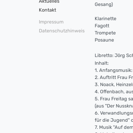
Aktuelles
Gesang)
Kontakt
Klarinette
Impressum
Fagott
Datenschutzhinweis
Trompete
Posaune
Libretto: Jörg S
Inhalt:
1. Anfangsmusik: 
2. Auftritt Frau F
3. Noack, Heinz
4. Offenbach, au
5. Frau Freitag 
(aus "Der Nusskn
6. Verwandlungsm
für die Jugend" o
7. Musik "Auf dem 