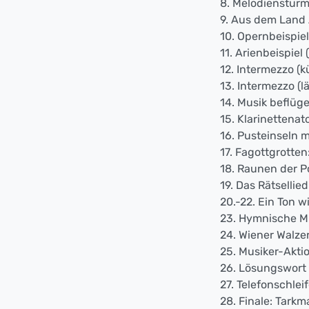
8. Melodiensturm:
9. Aus dem Land 
10. Opernbeispiel
11. Arienbeispiel
12. Intermezzo (k
13. Intermezzo (l
14. Musik beflüge
15. Klarinettenat
16. Pusteinseln
17. Fagottgrotten
18. Raunen der 
19. Das Rätselli
20.-22. Ein Ton 
23. Hymnische Mus
24. Wiener Walze
25. Musiker-Aktio
26. Lösungswort "
27. Telefonschlei
28. Finale: Tark