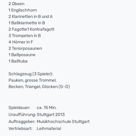
2 Oboen
1 Englischhorn
2 Klarinetten in B und A
1 Baßklarinette in B
2 Fagotte1 Kontrafagott
3 Trompeten in B
4 Hörner in F
2 Tenorposaunen
1 Baßposaune
1 Baßtuba
Schlagzeug (3 Spieler):
Pauken, grosse Trommel,
Becken, Triangel, Glocken (G-D)
Spieldauer:
ca. 15 Min.
Uraufführung:
Stuttgart 2013
Auftraggeber:
Musikhochschule Stuttgart
Vertriebsart:
Leihmaterial