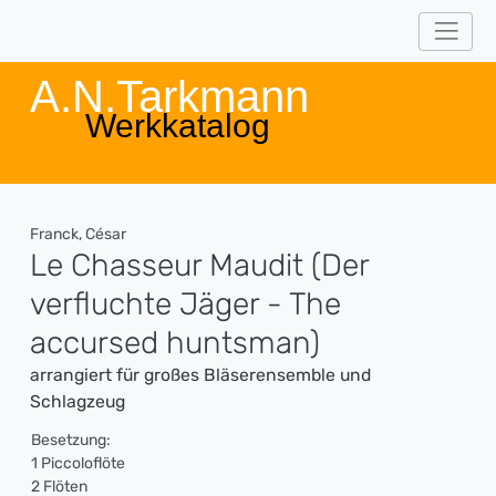
A.N.Tarkmann
Werkkatalog
Franck, César
Le Chasseur Maudit (Der
verfluchte Jäger - The
accursed huntsman)
arrangiert für großes Bläserensemble und
Schlagzeug
Besetzung:
1 Piccoloflöte
2 Flöten