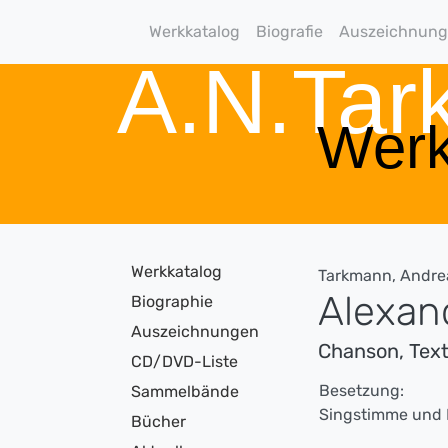
Werkkatalog
Biografie
Auszeichnun
A.N.Ta
Werk
Werkkatalog
Tarkmann, Andre
Alexan
Biographie
Auszeichnungen
Chanson, Text
CD/DVD-Liste
Besetzung:
Sammelbände
Singstimme und 
Bücher