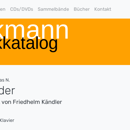
gen
CDs/DVDs
Sammelbände
Bücher
Kontakt
rkmann
katalog
as N.
der
 von Friedhelm Kändler
Klavier