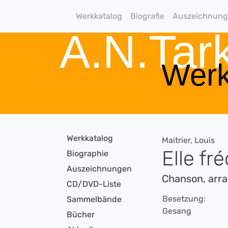
Werkkatalog
Biografie
Auszeichnun
A.N.Ta
Werk
Werkkatalog
Maitrier, Louis
Elle fr
Biographie
Auszeichnungen
Chanson, arr
CD/DVD-Liste
Besetzung:
Sammelbände
Gesang
Bücher