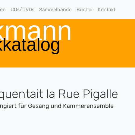
gen
CDs/DVDs
Sammelbände
Bücher
Kontakt
rkmann
katalog
équentait la Rue Pigalle
angiert für Gesang und Kammerensemble