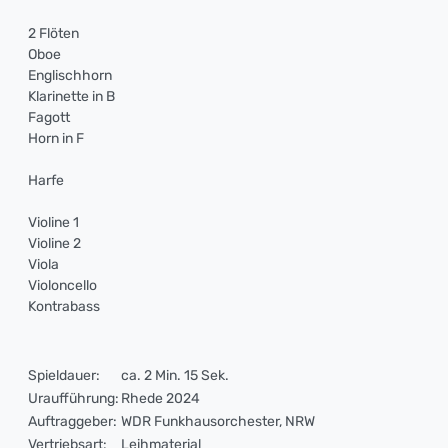
2 Flöten
Oboe
Englischhorn
Klarinette in B
Fagott
Horn in F
Harfe
Violine 1
Violine 2
Viola
Violoncello
Kontrabass
Spieldauer:
ca. 2 Min. 15 Sek.
Uraufführung:
Rhede 2024
Auftraggeber:
WDR Funkhausorchester, NRW
Vertriebsart:
Leihmaterial