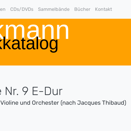
gen
CDs/DVDs
Sammelbände
Bücher
Kontakt
rkmann
katalog
 Nr. 9 E-Dur
r Violine und Orchester (nach Jacques Thibaud)