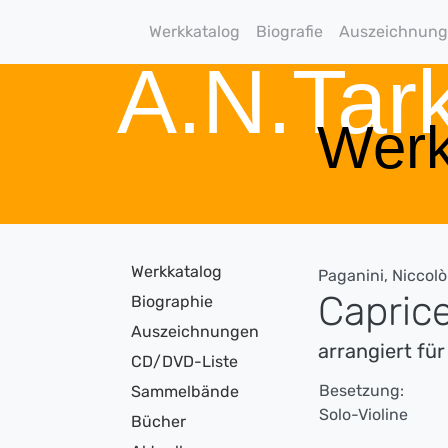
Werkkatalog
Biografie
Auszeichnun
A.N.Ta
Werk
Werkkatalog
Paganini, Niccolò
Caprice
Biographie
Auszeichnungen
arrangiert fü
CD/DVD-Liste
Besetzung:
Sammelbände
Solo-Violine
Bücher