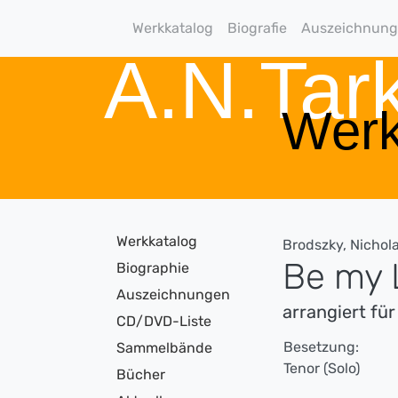
Werkkatalog
Biografie
Auszeichnun
A.N.Ta
Werk
Werkkatalog
Brodszky, Nichol
Be my 
Biographie
Auszeichnungen
arrangiert fü
CD/DVD-Liste
Besetzung:
Sammelbände
Tenor (Solo)
Bücher