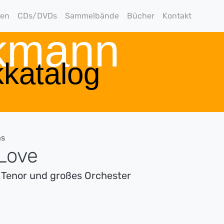
gen
CDs/DVDs
Sammelbände
Bücher
Kontakt
rkmann
katalog
as
Love
r Tenor und großes Orchester