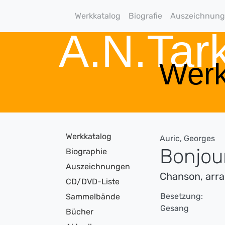
Werkkatalog
Biografie
Auszeichnun
A.N.Ta
Werk
Werkkatalog
Auric, Georges
Bonjour
Biographie
Auszeichnungen
Chanson, arr
CD/DVD-Liste
Besetzung:
Sammelbände
Gesang
Bücher