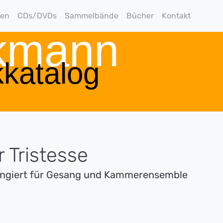
gen
CDs/DVDs
Sammelbände
Bücher
Kontakt
rkmann
katalog
 Tristesse
angiert für Gesang und Kammerensemble