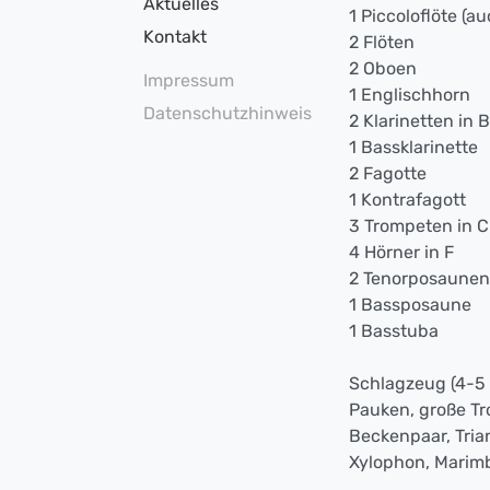
Aktuelles
1 Piccoloflöte (au
Kontakt
2 Flöten
2 Oboen
Impressum
1 Englischhorn
Datenschutzhinweis
2 Klarinetten in B
1 Bassklarinette
2 Fagotte
1 Kontrafagott
3 Trompeten in C 
4 Hörner in F
2 Tenorposaunen
1 Bassposaune
1 Basstuba
Schlagzeug (4-5 S
Pauken, große Tr
Beckenpaar, Tria
Xylophon, Marim