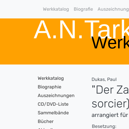
Werkkatalog
Biografie
Auszeichnun
A.N.Ta
Werk
Werkkatalog
Dukas, Paul
"Der Za
Biographie
Auszeichnungen
sorcier
CD/DVD-Liste
Sammelbände
arrangiert fü
Bücher
Besetzung: