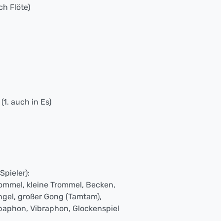
ch Flöte)
(1. auch in Es)
pieler):
ommel, kleine Trommel, Becken,
ngel, großer Gong (Tamtam),
baphon, Vibraphon, Glockenspiel