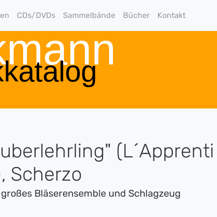
gen
CDs/DVDs
Sammelbände
Bücher
Kontakt
rkmann
katalog
uberlehrling" (L´Apprenti
), Scherzo
r großes Bläserensemble und Schlagzeug