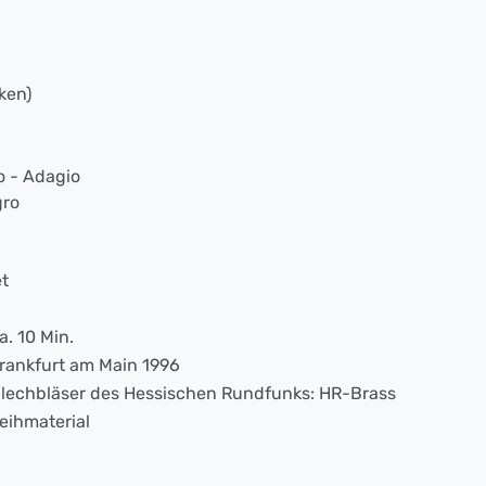
ken)
ro - Adagio
gro
t
a. 10 Min.
rankfurt am Main 1996
lechbläser des Hessischen Rundfunks: HR-Brass
eihmaterial