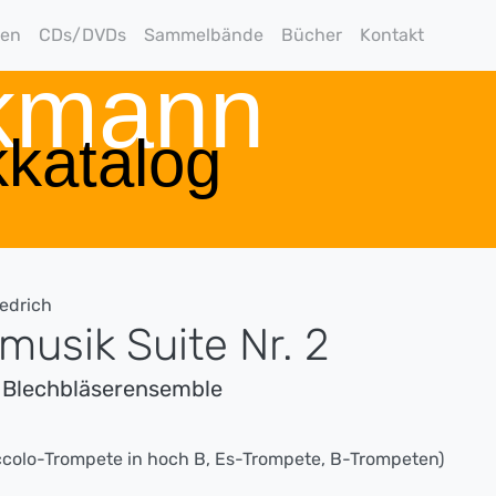
gen
CDs/DVDs
Sammelbände
Bücher
Kontakt
rkmann
katalog
iedrich
usik Suite Nr. 2
r Blechbläserensemble
ccolo-Trompete in hoch B, Es-Trompete, B-Trompeten)