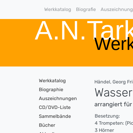
Werkkatalog
Biografie
Auszeichnun
A.N.Ta
Werk
Werkkatalog
Händel, Georg Fr
Wasserm
Biographie
Auszeichnungen
arrangiert fü
CD/DVD-Liste
Besetzung:
Sammelbände
4 Trompeten: (Pi
Bücher
3 Hörner