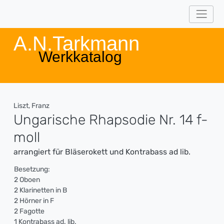
A.N.Tarkmann
Werkkatalog
Liszt, Franz
Ungarische Rhapsodie Nr. 14 f-
moll
arrangiert für Bläserokett und Kontrabass ad lib.
Besetzung:
2 Oboen
2 Klarinetten in B
2 Hörner in F
2 Fagotte
1 Kontrabass ad. lib.