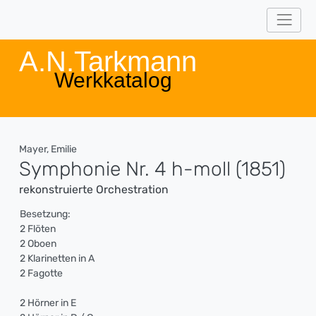
A.N.Tarkmann
Werkkatalog
Mayer, Emilie
Symphonie Nr. 4 h-moll (1851)
rekonstruierte Orchestration
Besetzung:
2 Flöten
2 Oboen
2 Klarinetten in A
2 Fagotte
2 Hörner in E