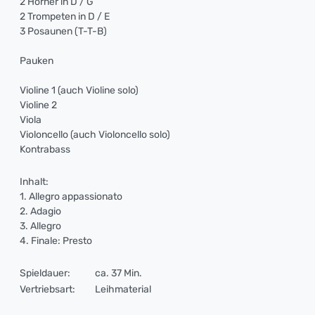
2 Hörner in D / G
2 Trompeten in D / E
3 Posaunen (T-T-B)
Pauken
Violine 1 (auch Violine solo)
Violine 2
Viola
Violoncello (auch Violoncello solo)
Kontrabass
Inhalt:
1. Allegro appassionato
2. Adagio
3. Allegro
4. Finale: Presto
Spieldauer:
ca. 37 Min.
Vertriebsart:
Leihmaterial