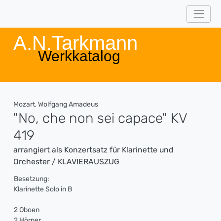
A.N.Tarkmann
Werkkatalog
Mozart, Wolfgang Amadeus
"No, che non sei capace" KV
419
arrangiert als Konzertsatz für Klarinette und
Orchester / KLAVIERAUSZUG
Besetzung:
Klarinette Solo in B
2 Oboen
2 Hörner