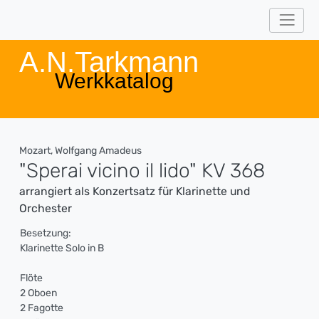
A.N.Tarkmann
Werkkatalog
Mozart, Wolfgang Amadeus
"Sperai vicino il lido" KV 368
arrangiert als Konzertsatz für Klarinette und
Orchester
Besetzung:
Klarinette Solo in B
Flöte
2 Oboen
2 Fagotte