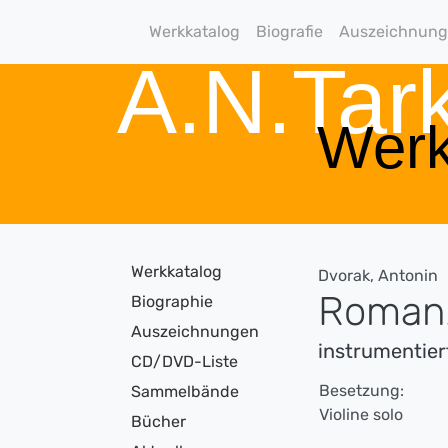
Werkkatalog
Biografie
Auszeichnun
A.N.Ta
Werk
Werkkatalog
Dvorak, Antonin
Romanz
Biographie
Auszeichnungen
instrumentiert
CD/DVD-Liste
Besetzung:
Sammelbände
Violine solo
Bücher