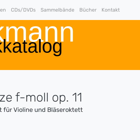
gen
CDs/DVDs
Sammelbände
Bücher
Kontakt
rkmann
katalog
e f-moll op. 11
 für Violine und Bläseroktett